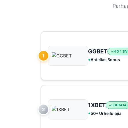
Parhaa
GGBET
N:O 1 SI
1
Antelias Bonus
1XBET
JOHTAJA
2
50+ Urheilulajia