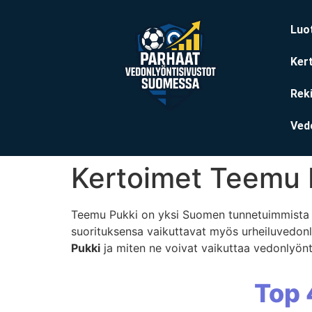
Luo
Ker
Reki
Ved
Kertoimet Teemu 
Teemu Pukki on yksi Suomen tunnetuimmista jal
suorituksensa vaikuttavat myös urheiluvedonl
Pukki
ja miten ne voivat vaikuttaa vedonlyönti
Top 