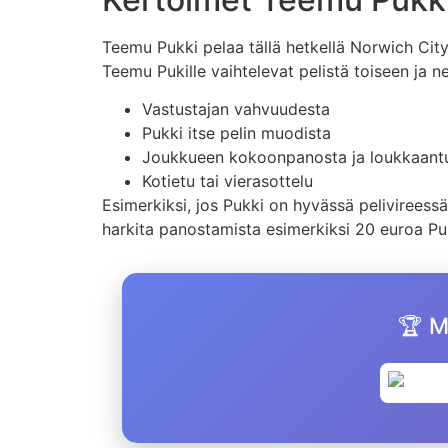
Teemu Pukki pelaa tällä hetkellä Norwich Cit
Teemu Pukille vaihtelevat pelistä toiseen ja ne
Vastustajan vahvuudesta
Pukki itse pelin muodista
Joukkueen kokoonpanosta ja loukkaant
Kotietu tai vierasottelu
Esimerkiksi, jos Pukki on hyvässä pelivireessä
harkita panostamista esimerkiksi 20 euroa Puk
🏆 M