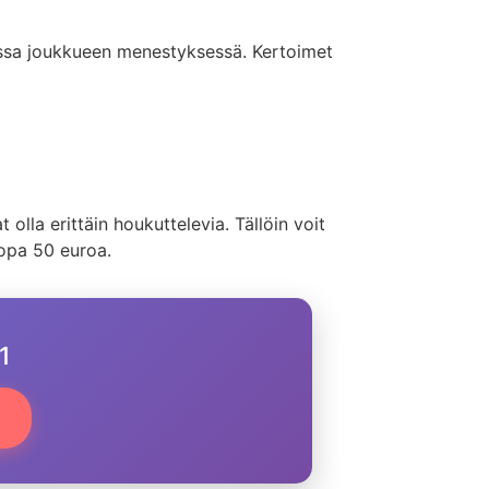
lissa joukkueen menestyksessä. Kertoimet
lla erittäin houkuttelevia. Tällöin voit
jopa 50 euroa.
1