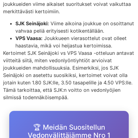
joukkueiden viime aikaiset suoritukset voivat vaikuttaa
merkittävästi kertoimiin.
SJK Seinäjoki:
Viime aikoina joukkue on osoittanut
vahvaa peliä erityisesti kotikentällään.
VPS Vaasa:
Joukkueen vierasottelut ovat olleet
haastavia, mikä voi heijastua kertoimissa.
Kertoimet SJK Seinäjoki vs VPS Vaasa -otteluun antavat
viitteitä siitä, miten vedonlyöntiyhtiöt arvioivat
joukkueiden mahdollisuuksia. Esimerkiksi, jos SJK
Seinäjoki on asetettu suosikiksi, kertoimet voivat olla
jotain kuten 1.80 SJK:lle, 3.50 tasapelille ja 4.50 VPS:lle.
Tämä tarkoittaa, että SJK:n voitto on vedonlyöjien
silmissä todennäköisempää.
🏆 Meidän Suositellun
Vedonvälittäjämme Nro 1