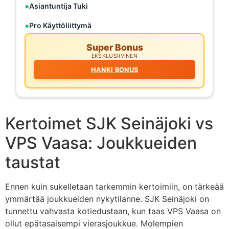
Asiantuntija Tuki
Pro Käyttöliittymä
Super Bonus
EKSKLUSIIVINEN
HANKI BONUS
Kertoimet SJK Seinäjoki vs
VPS Vaasa: Joukkueiden
taustat
Ennen kuin sukelletaan tarkemmin kertoimiin, on tärkeää
ymmärtää joukkueiden nykytilanne. SJK Seinäjoki on
tunnettu vahvasta kotiedustaan, kun taas VPS Vaasa on
ollut epätasaisempi vierasjoukkue. Molempien