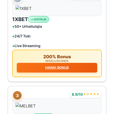
1XBET
JOHTAJA
50+ Urheilulajia
24/7 Tuki
Live Streaming
200% Bonus
EKSKLUSIIVINEN
HANKI BONUS
8.9/10
★★★★★
3