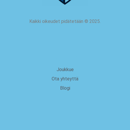
Kaikki oikeudet pidätetään
©
2025.
meistä
Joukkue
Ota yhteyttä
Blogi
Oikeudellinen