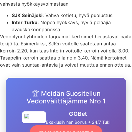
vahvasta hyökkäysvoimastaan.
SJK Seinäjoki:
Vahva kotietu, hyvä puolustus.
Inter Turku:
Nopea hyökkäys, hyviä pelaajia
avauskokoonpanossa.
Vedonlyöntiyhtiöiden tarjoamat kertoimet heijastavat näitä
tekijöitä. Esimerkiksi, SJK:n voitolle saatetaan antaa
kerroin 2.20, kun taas Interin voitolle kerroin voi olla 3.00.
Tasapelin kerroin saattaa olla noin 3.40. Nämä kertoimet
ovat vain suuntaa-antavia ja voivat muuttua ennen ottelua.
🏆 Meidän Suositellun
Vedonvälittäjämme Nro 1
GGBet
Eksklusiivinen Bonus + 24/7 Tuki