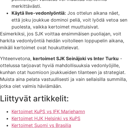
merkittävästi.
Käytä live-vedonlyöntiä:
Jos ottelun aikana näet,
että joku joukkue dominoi peliä, voit lyödä vetoa sen
puolesta, vaikka kertoimet muuttuisivat.
Esimerkiksi, jos SJK voittaa ensimmäisen puoliajan, voit
harkita vedonlyöntiä heidän voitolleen loppupelin aikana,
mikäli kertoimet ovat houkuttelevat.
Yhteenvetona,
kertoimet SJK Seinäjoki vs Inter Turku
-
ottelussa tarjoavat hyviä mahdollisuuksia vedonlyöjille,
kunhan otat huomioon joukkueiden tilanteen ja strategiat.
Muista aina pelata vastuullisesti ja vain sellaisilla summilla,
jotka olet valmis häviämään.
Liittyvät artikkelit:
Kertoimet KuPS vs IFK Mariehamn
Kertoimet HJK Helsinki vs KuPS
Kertoimet Suomi vs Brasilia