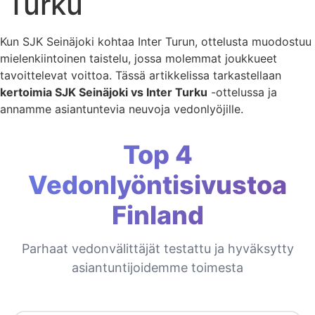
Turku
Kun SJK Seinäjoki kohtaa Inter Turun, ottelusta muodostuu
mielenkiintoinen taistelu, jossa molemmat joukkueet
tavoittelevat voittoa. Tässä artikkelissa tarkastellaan
kertoimia SJK Seinäjoki vs Inter Turku
-ottelussa ja
annamme asiantuntevia neuvoja vedonlyöjille.
Top 4
Vedonlyöntisivustoa
Finland
Parhaat vedonvälittäjät testattu ja hyväksytty
asiantuntijoidemme toimesta