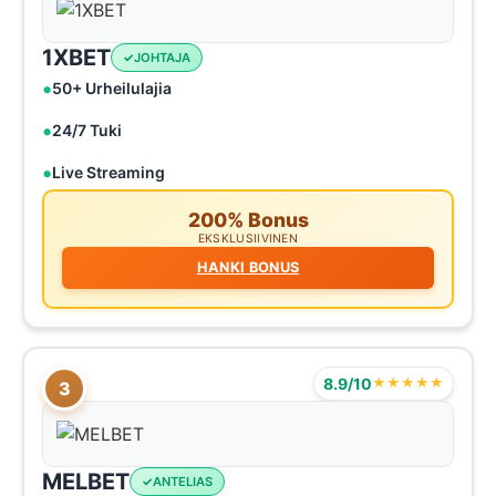
1XBET
JOHTAJA
50+ Urheilulajia
24/7 Tuki
Live Streaming
200% Bonus
EKSKLUSIIVINEN
HANKI BONUS
8.9/10
★★★★★
3
MELBET
ANTELIAS