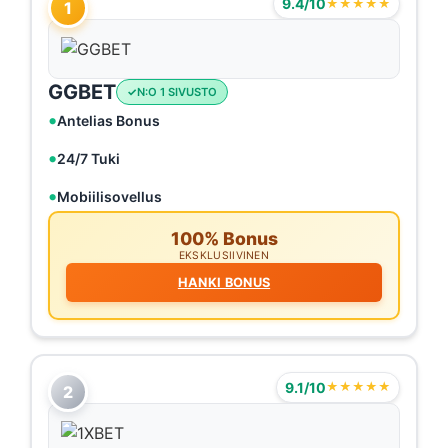
9.4/10
★★★★★
1
GGBET
N:O 1 SIVUSTO
Antelias Bonus
24/7 Tuki
Mobiilisovellus
100% Bonus
EKSKLUSIIVINEN
HANKI BONUS
9.1/10
★★★★★
2