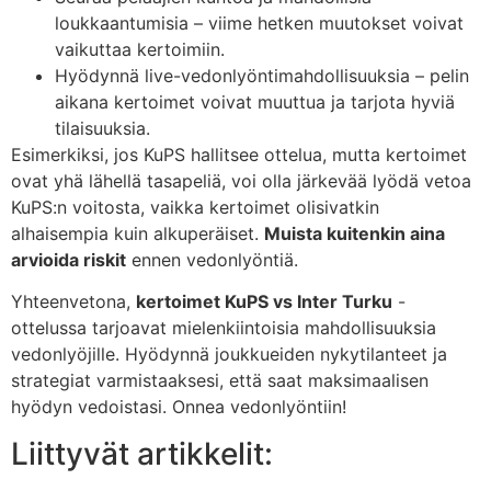
loukkaantumisia – viime hetken muutokset voivat
vaikuttaa kertoimiin.
Hyödynnä live-vedonlyöntimahdollisuuksia – pelin
aikana kertoimet voivat muuttua ja tarjota hyviä
tilaisuuksia.
Esimerkiksi, jos KuPS hallitsee ottelua, mutta kertoimet
ovat yhä lähellä tasapeliä, voi olla järkevää lyödä vetoa
KuPS:n voitosta, vaikka kertoimet olisivatkin
alhaisempia kuin alkuperäiset.
Muista kuitenkin aina
arvioida riskit
ennen vedonlyöntiä.
Yhteenvetona,
kertoimet KuPS vs Inter Turku
-
ottelussa tarjoavat mielenkiintoisia mahdollisuuksia
vedonlyöjille. Hyödynnä joukkueiden nykytilanteet ja
strategiat varmistaaksesi, että saat maksimaalisen
hyödyn vedoistasi. Onnea vedonlyöntiin!
Liittyvät artikkelit: