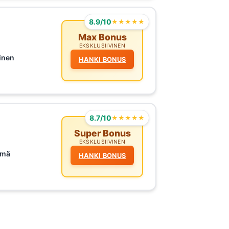
8.9/10
★★★★★
Max Bonus
EKSKLUSIIVINEN
linen
HANKI BONUS
8.7/10
★★★★★
Super Bonus
EKSKLUSIIVINEN
ymä
HANKI BONUS