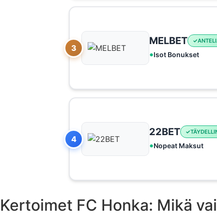
MELBET
ANTEL
3
Isot Bonukset
22BET
TÄYDELLI
4
Nopeat Maksut
Kertoimet FC Honka: Mikä vai