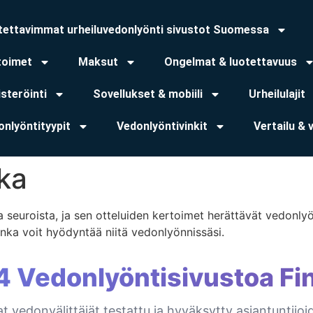
tettavimmat urheiluvedonlyönti sivustot Suomessa
toimet
Maksut
Ongelmat & luotettavuus
steröinti
Sovellukset & mobiili
Urheilulajit
onlyöntityypit
Vedonlyöntivinkit
Vertailu & 
ka
seuroista, ja sen otteluiden kertoimet herättävät vedonlyö
inka voit hyödyntää niitä vedonlyönnissäsi.
4 Vedonlyöntisivustoa Fi
t vedonvälittäjät testattu ja hyväksytty asiantuntij