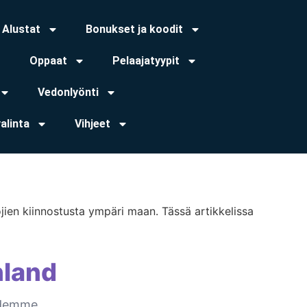
Alustat
Bonukset ja koodit
Oppaat
Pelaajatyypit
Vedonlyönti
valinta
Vihjeet
jien kiinnostusta ympäri maan. Tässä artikkelissa
nland
oidemme