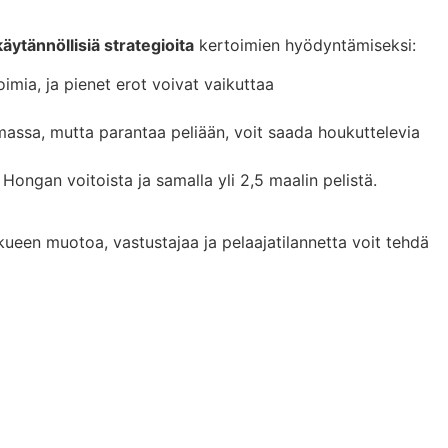
käytännöllisiä strategioita
kertoimien hyödyntämiseksi:
oimia, ja pienet erot voivat vaikuttaa
assa, mutta parantaa peliään, voit saada houkuttelevia
Hongan voitoista ja samalla yli 2,5 maalin pelistä.
kueen muotoa, vastustajaa ja pelaajatilannetta voit tehdä