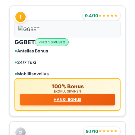
9.4/10
★★★★★
1
GGBET
N:O 1 SIVUSTO
Antelias Bonus
24/7 Tuki
Mobiilisovellus
100% Bonus
EKSKLUSIIVINEN
HANKI BONUS
9.1/10
★★★★★
2