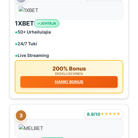
1XBET
JOHTAJA
50+ Urheilulajia
24/7 Tuki
Live Streaming
200% Bonus
EKSKLUSIIVINEN
HANKI BONUS
8.9/10
★★★★★
3