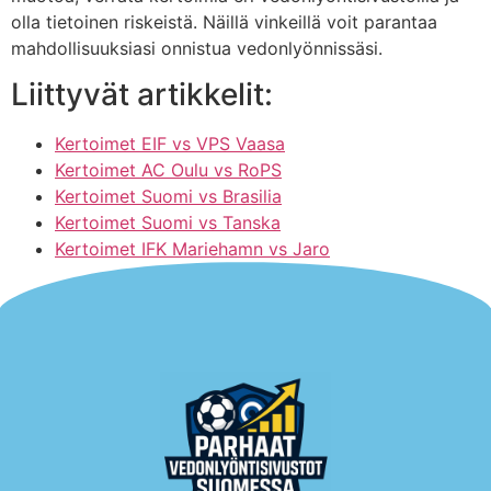
olla tietoinen riskeistä. Näillä vinkeillä voit parantaa
mahdollisuuksiasi onnistua vedonlyönnissäsi.
Liittyvät artikkelit:
Kertoimet EIF vs VPS Vaasa
Kertoimet AC Oulu vs RoPS
Kertoimet Suomi vs Brasilia
Kertoimet Suomi vs Tanska
Kertoimet IFK Mariehamn vs Jaro