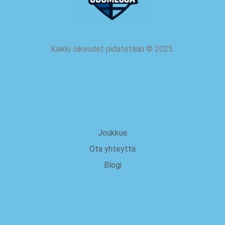
Kaikki oikeudet pidätetään
©
2025.
meistä
Joukkue
Ota yhteyttä
Blogi
Oikeudellinen