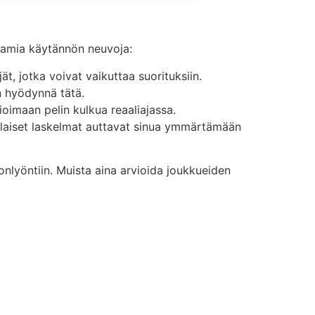
utamia käytännön neuvoja:
t, jotka voivat vaikuttaa suorituksiin.
en hyödynnä tätä.
ioimaan pelin kulkua reaaliajassa.
Tällaiset laskelmat auttavat sinua ymmärtämään
nlyöntiin. Muista aina arvioida joukkueiden