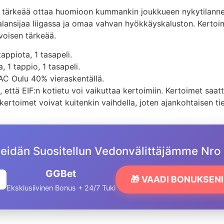
n tärkeää ottaa huomioon kummankin joukkueen nykytilanne. 
alansijaa liigassa ja omaa vahvan hyökkäyskaluston. Kertoi
rvoisen tärkeää.
tappiota, 1 tasapeli.
, 1 tappio, 1 tasapeli.
 AC Oulu 40% vieraskentällä.
 että EIF:n kotietu voi vaikuttaa kertoimiin. Kertoimet saatta
ä kertoimet voivat kuitenkin vaihdella, joten ajankohtaisen 
eidän Suositellun Vedonvälittäjämme Nro 
GGBet
🎁 VAADI BONUKSENI
Eksklusiivinen Bonus + 24/7 Tuki