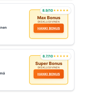
8.9/10
★★★★★
Max Bonus
EKSKLUSIIVINEN
linen
HANKI BONUS
8.7/10
★★★★★
Super Bonus
EKSKLUSIIVINEN
ymä
HANKI BONUS