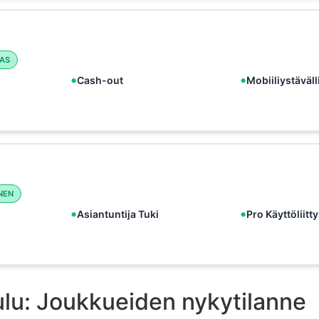
IAS
Cash-out
Mobiiliystäväl
NEN
Asiantuntija Tuki
Pro Käyttöliitt
ulu: Joukkueiden nykytilanne