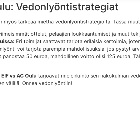
lu: Vedonlyöntistrategiat
on myös tärkeää miettiä vedonlyöntistrategioita. Tässä mu
iimeisimmät ottelut, pelaajien loukkaantumiset ja muut tekijä
luissa:
Eri toimijat saattavat tarjota erilaisia kertoimia, jot
lyönti voi tarjota parempia mahdollisuuksia, jos pystyt arv
tät panostaa 50 euroa, mahdollinen voitto olisi 125 euroa. 
 EIF vs AC Oulu
tarjoavat mielenkiintoisen näkökulman vedo
en välillä. Onnea vedonlyöntiin!