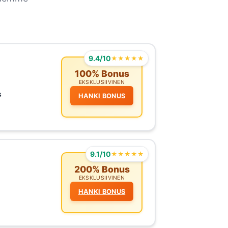
9.4/10
★★★★★
100% Bonus
EKSKLUSIIVINEN
s
HANKI BONUS
9.1/10
★★★★★
200% Bonus
EKSKLUSIIVINEN
g
HANKI BONUS