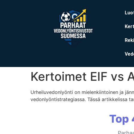
Luo
Ker
Reki
Ved
Kertoimet EIF vs 
Urheiluvedonlyönti on mielenkiintoinen ja jän
vedonlyöntistrategiassa. Tässä artikkelissa 
Top 
Parhaa