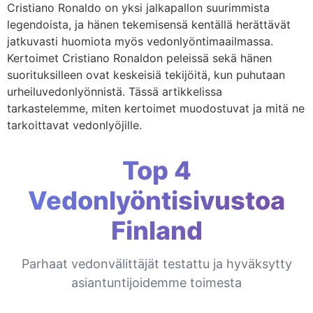
Cristiano Ronaldo on yksi jalkapallon suurimmista
legendoista, ja hänen tekemisensä kentällä herättävät
jatkuvasti huomiota myös vedonlyöntimaailmassa.
Kertoimet Cristiano Ronaldon peleissä sekä hänen
suorituksilleen ovat keskeisiä tekijöitä, kun puhutaan
urheiluvedonlyönnistä. Tässä artikkelissa
tarkastelemme, miten kertoimet muodostuvat ja mitä ne
tarkoittavat vedonlyöjille.
Top 4
Vedonlyöntisivustoa
Finland
Parhaat vedonvälittäjät testattu ja hyväksytty
asiantuntijoidemme toimesta