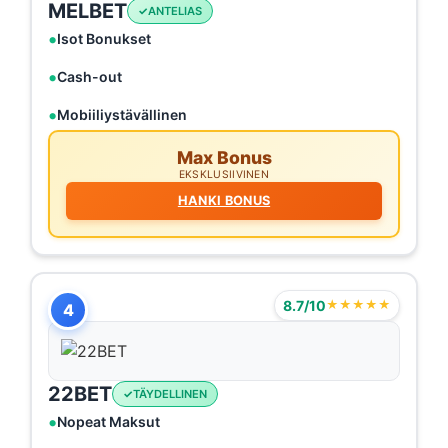
MELBET
ANTELIAS
Isot Bonukset
Cash-out
Mobiiliystävällinen
Max Bonus
EKSKLUSIIVINEN
HANKI BONUS
8.7/10
★★★★★
4
22BET
TÄYDELLINEN
Nopeat Maksut