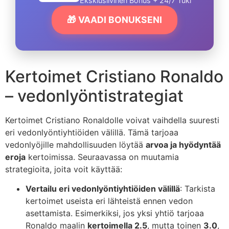
Eksklusiivinen Bonus + 24/7 Tuki
🎁 VAADI BONUKSENI
Kertoimet Cristiano Ronaldo
– vedonlyöntistrategiat
Kertoimet Cristiano Ronaldolle voivat vaihdella suuresti
eri vedonlyöntiyhtiöiden välillä. Tämä tarjoaa
vedonlyöjille mahdollisuuden löytää
arvoa ja hyödyntää
eroja
kertoimissa. Seuraavassa on muutamia
strategioita, joita voit käyttää:
Vertailu eri vedonlyöntiyhtiöiden välillä
: Tarkista
kertoimet useista eri lähteistä ennen vedon
asettamista. Esimerkiksi, jos yksi yhtiö tarjoaa
Ronaldo maalin
kertoimella 2.5
, mutta toinen
3.0
,