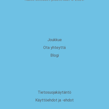
meistä
Joukkue
Ota yhteyttä
Blogi
Oikeudellinen
Tietosuojakäytäntö
Käyttöehdot ja -ehdot