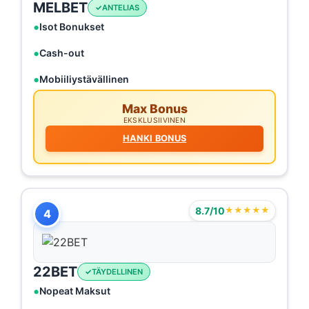
MELBET
ANTELIAS
Isot Bonukset
Cash-out
Mobiiliystävällinen
Max Bonus
EKSKLUSIIVINEN
HANKI BONUS
8.7/10
★★★★★
4
22BET
TÄYDELLINEN
Nopeat Maksut