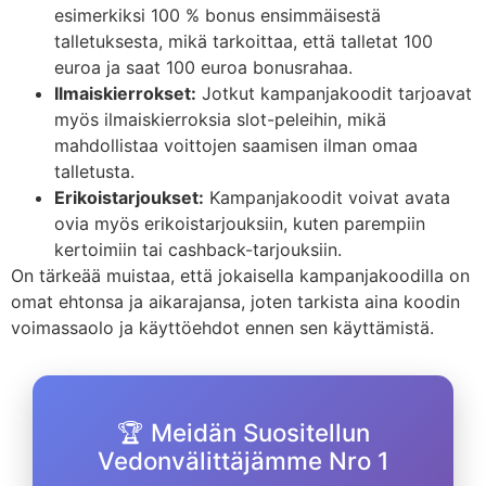
esimerkiksi 100 % bonus ensimmäisestä
talletuksesta, mikä tarkoittaa, että talletat 100
euroa ja saat 100 euroa bonusrahaa.
Ilmaiskierrokset:
Jotkut kampanjakoodit tarjoavat
myös ilmaiskierroksia slot-peleihin, mikä
mahdollistaa voittojen saamisen ilman omaa
talletusta.
Erikoistarjoukset:
Kampanjakoodit voivat avata
ovia myös erikoistarjouksiin, kuten parempiin
kertoimiin tai cashback-tarjouksiin.
On tärkeää muistaa, että jokaisella kampanjakoodilla on
omat ehtonsa ja aikarajansa, joten tarkista aina koodin
voimassaolo ja käyttöehdot ennen sen käyttämistä.
🏆 Meidän Suositellun
Vedonvälittäjämme Nro 1