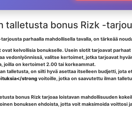
 talletusta bonus Rizk -tarjo
tarjousta parhaalla mahdollisella tavalla, on tärkeää nou
t ovat kelvollisia bonukselle. Usein slotit tarjoavat parhaa
a vedonlyönnissä, valitse kertoimet, jotka tarjoavat hyvä
ta, joilla on kertoimet 2.00 tai korkeammat.
 talletusta, on silti hyvä asettaa itselleen budjetti, jota e
oituksia</strong
voitoille, jotka on saavutettu ilman tallet
tusta bonus Rizk tarjoaa loistavan mahdollisuuden kokeilla
etoinen bonuksen ehdoista, jotta voit maksimoida voittosi ja