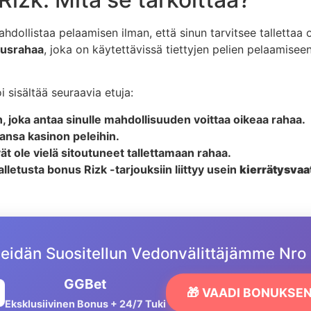
ahdollistaa pelaamisen ilman, että sinun tarvitsee talletta
nusrahaa
, joka on käytettävissä tiettyjen pelien pelaamiseen
i sisältää seuraavia etuja:
n, joka antaa sinulle mahdollisuuden voittaa oikeaa rahaa.
hansa kasinon peleihin.
ivät ole vielä sitoutuneet tallettamaan rahaa.
lletusta bonus Rizk -tarjouksiin liittyy usein
kierrätysvaa
eidän Suositellun Vedonvälittäjämme Nro 
GGBet
🎁 VAADI BONUKSEN
Eksklusiivinen Bonus + 24/7 Tuki