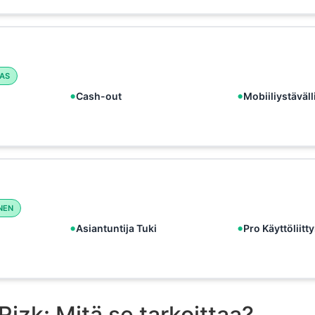
IAS
Cash-out
Mobiiliystäväl
NEN
Asiantuntija Tuki
Pro Käyttöliitt
Rizk: Mitä se tarkoittaa?