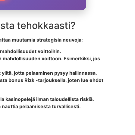
usta tehokkaasti?
dattaa muutamia strategisia neuvoja:
t mahdollisuudet voittoihin.
n mahdollisuuden voittoon. Esimerkiksi, jos
t ylitä, jotta pelaaminen pysyy hallinnassa.
usta bonus Rizk -tarjouksella, joten lue ehdot
 kasinopelejä ilman taloudellista riskiä.
 nauttia pelaamisesta turvallisesti.