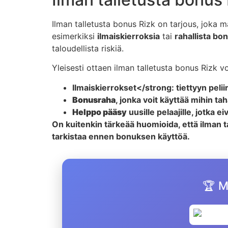
Ilman talletusta bonus Rizk on tarjous, joka m
esimerkiksi
ilmaiskierroksia
tai
rahallista bo
taloudellista riskiä.
Yleisesti ottaen ilman talletusta bonus Rizk vo
Ilmaiskierrokset</strong: tiettyyn pelii
Bonusraha
, jonka voit käyttää mihin ta
Helppo pääsy
uusille pelaajille, jotka e
On kuitenkin tärkeää huomioida, että ilman ta
tarkistaa ennen bonuksen käyttöä.
🏆 M