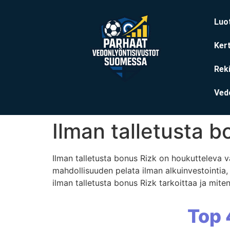
Luo
Ker
Reki
Ved
Ilman talletusta b
Ilman talletusta bonus Rizk on houkutteleva va
mahdollisuuden pelata ilman alkuinvestointia, 
ilman talletusta bonus Rizk tarkoittaa ja miten
Top 