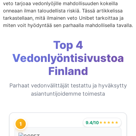
veto tarjoaa vedonlyöjille mahdollisuuden kokeilla
onneaan ilman taloudellista riskiä. Tässä artikkelissa
tarkastellaan, mitä ilmainen veto Unibet tarkoittaa ja
miten voit hyödyntää sen parhaalla mahdollisella tavalla.
Top 4
Vedonlyöntisivustoa
Finland
Parhaat vedonvälittäjät testattu ja hyväksytty
asiantuntijoidemme toimesta
9.4/10
★★★★★
1