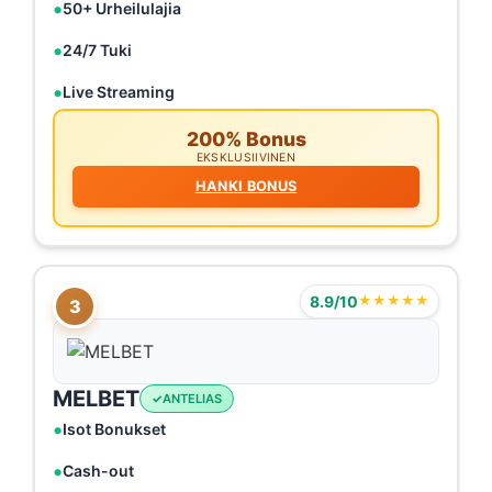
50+ Urheilulajia
24/7 Tuki
Live Streaming
200% Bonus
EKSKLUSIIVINEN
HANKI BONUS
8.9/10
★★★★★
3
MELBET
ANTELIAS
Isot Bonukset
Cash-out