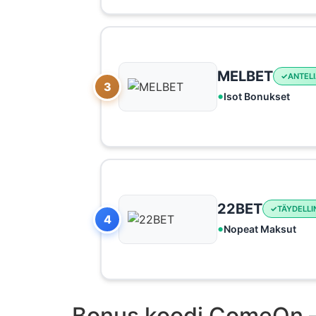
MELBET
ANTEL
3
Isot Bonukset
22BET
TÄYDELLI
4
Nopeat Maksut
Bonus koodi ComeOn – 