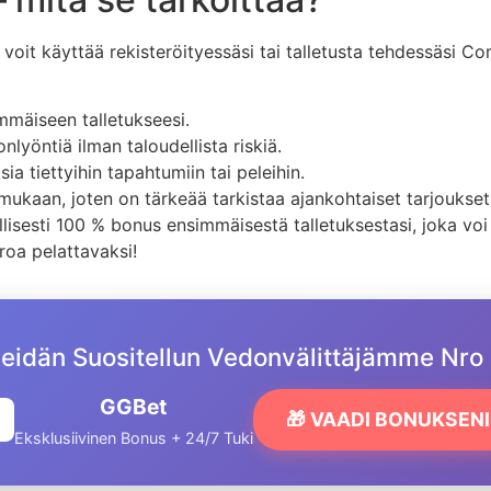
voit käyttää rekisteröityessäsi tai talletusta tehdessäsi 
mmäiseen talletukseesi.
lyöntiä ilman taloudellista riskiä.
sia tiettyihin tapahtumiin tai peleihin.
ukaan, joten on tärkeää tarkistaa ajankohtaiset tarjoukset
esti 100 % bonus ensimmäisestä talletuksestasi, joka voi o
roa pelattavaksi!
eidän Suositellun Vedonvälittäjämme Nro 
GGBet
🎁 VAADI BONUKSENI
Eksklusiivinen Bonus + 24/7 Tuki