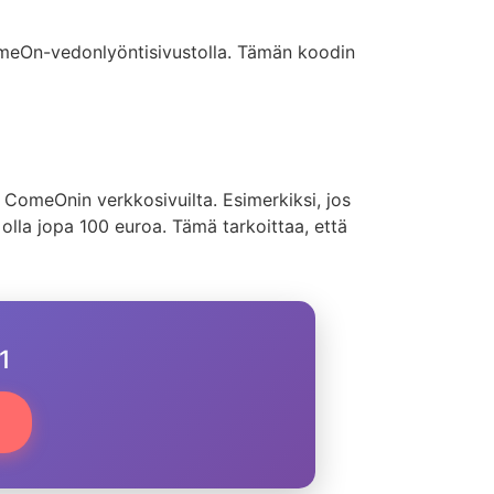
ComeOn-vedonlyöntisivustolla. Tämän koodin
 ComeOnin verkkosivuilta. Esimerkiksi, jos
lla jopa 100 euroa. Tämä tarkoittaa, että
1