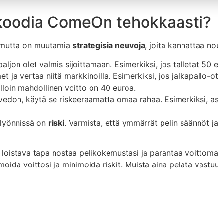
 koodia ComeOn tehokkaasti?
 mutta on muutamia
strategisia neuvoja
, joita kannattaa no
paljon olet valmis sijoittamaan. Esimerkiksi, jos talletat 50
et ja vertaa niitä markkinoilla. Esimerkiksi, jos jalkapallo-o
lloin mahdollinen voitto on 40 euroa.
vedon, käytä se riskeeraamatta omaa rahaa. Esimerkiksi, as
nlyönnissä on
riski
. Varmista, että ymmärrät pelin säännöt ja
a loistava tapa nostaa pelikokemustasi ja parantaa voittom
imoida voittosi ja minimoida riskit. Muista aina pelata vastuu