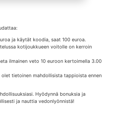
udattaa:
 euroa ja käytät koodia, saat 100 euroa.
ttelussa kotijoukkueen voitolle on kerroin
eta ilmainen veto 10 euroon kertoimella 3.00
 olet tietoinen mahdollisista tappioista ennen
ahdollisuuksiasi. Hyödynnä bonuksia ja
llisesti ja nauttia vedonlyönnistä!