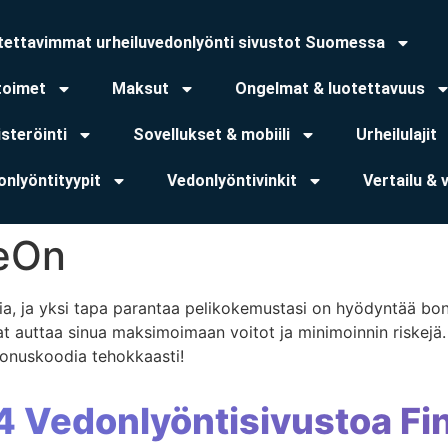
tettavimmat urheiluvedonlyönti sivustot Suomessa
toimet
Maksut
Ongelmat & luotettavuus
steröinti
Sovellukset & mobiili
Urheilulajit
onlyöntityypit
Vedonlyöntivinkit
Vertailu & 
eOn
a, ja yksi tapa parantaa pelikokemustasi on hyödyntää bon
vat auttaa sinua maksimoimaan voitot ja minimoinnin riskejä
bonuskoodia tehokkaasti!
4 Vedonlyöntisivustoa Fi